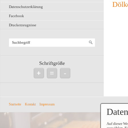
Dölk
Datenschutzerklärung
Facebook
Druckerzeugnisse
Schriftgröße
+
=
-
Startseite
Kontakt
Impressum
Daten
Auf dieser We
auswählen. Si